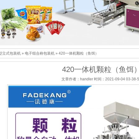
型立式包装机
»
电子组合称包装机
» 420一体机颗粒（鱼饵）
420一体机颗粒（鱼饵
文章作者：handler 时间：2021-09-04 03-38-