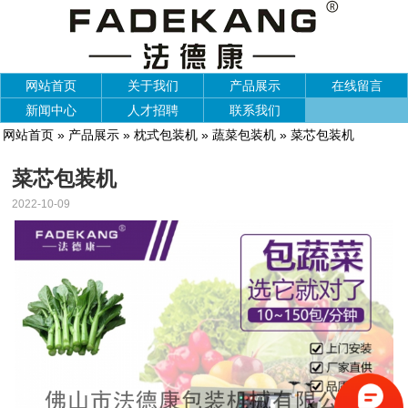
网站首页
关于我们
产品展示
在线留言
新闻中心
人才招聘
联系我们
网站首页
»
产品展示
»
枕式包装机
»
蔬菜包装机
» 菜芯包装机
菜芯包装机
2022-10-09